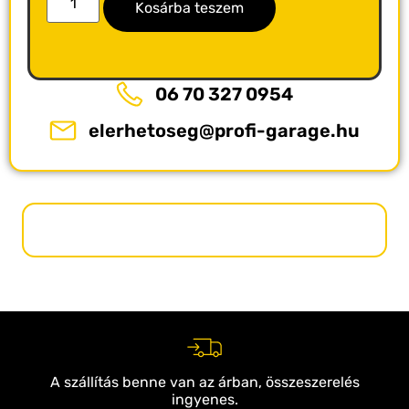
Kosárba teszem
06 70 327 0954
elerhetoseg@profi-garage.hu
A szállítás benne van az árban, összeszerelés
ingyenes.