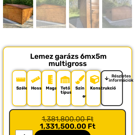
Lemez garázs 6mx5m
multigross
Részletes
információk
Szélesség
Hosszúság
Magasság
Tető
Szín
Konstrukció
típusa
Színpaletta
1,381,800.00
Ft
1,331,500.00
Ft