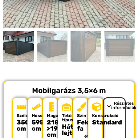
Mobilgarázs 3,5×6 m
Részletes
információk
Szélesség
Hosszúság
Magasság
Tető
Szín
Konstrukció
típusa
350
595
218-
Fekete
Standard
Hátrafelé
cm
cm
>190
fa
lejtő
cm
Színpaletta