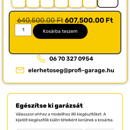
640,500.00
Ft
607,500.00
Ft
Kosárba teszem
06 70 327 0954
elerhetoseg@profi-garage.hu
Egészítse ki garázsát
Válasszon ehhez a modellhez illő kiegészítőket. A
kijelölt kiegészítők külön tételként kerülnek a kosárba.